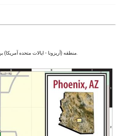
نقشه Phoenix az منطقه است. نقشه Phoenix az منطقه (آریزونا - ایالات متحده آمریکا) به چاپ. نقشه Phoenix az منطقه (آریزونا - ایالات متحده آمریکا) برای دانلود.