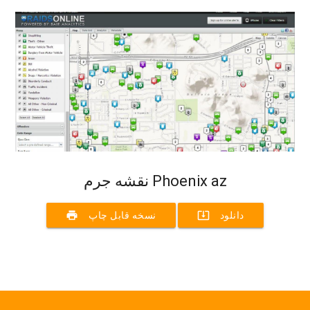
نقشه جرم Phoenix az
print
system_update_alt
دانلود
نسخه قابل چاپ